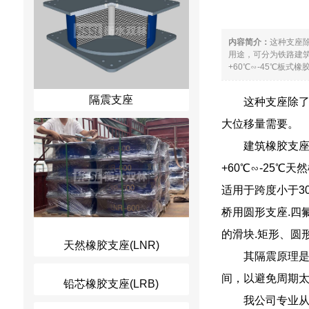
内容简介：
这种支座
用途，可分为铁路建筑支
+60℃∽-45℃板式
隔震支座
这种支座除了
大位移量需要。
建筑橡胶支座
+60℃∽-25℃
适用于跨度小于3
桥用圆形支座.四
的滑块.矩形、圆
天然橡胶支座(LNR)
其隔震原理是
间，以避免周期
铅芯橡胶支座(LRB)
我公司专业