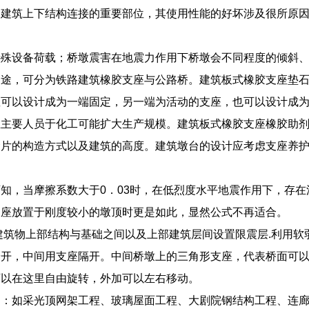
为建筑上下结构连接的重要部位，其使用性能的好坏涉及很所原
特殊设备荷载；桥墩震害在地震力作用下桥墩会不同程度的倾斜
用途，可分为铁路建筑橡胶支座与公路桥。建筑板式橡胶支座垫
座可以设计成为一端固定，另一端为活动的支座，也可以设计成
业主要人员于化工可能扩大生产规模。建筑板式橡胶支座橡胶助
梁片的构造方式以及建筑的高度。建筑墩台的设计应考虑支座养
知，当摩擦系数大于0．03时，在低烈度水平地震作用下，存
支座放置于刚度较小的墩顶时更是如此，显然公式不再适合。
建筑物上部结构与基础之间以及上部建筑层间设置限震层.利用软
分开，中间用支座隔开。中间桥墩上的三角形支座，代表桥面可
可以在这里自由旋转，外加可以左右移动。
构：如采光顶网架工程、玻璃屋面工程、大剧院钢结构工程、连