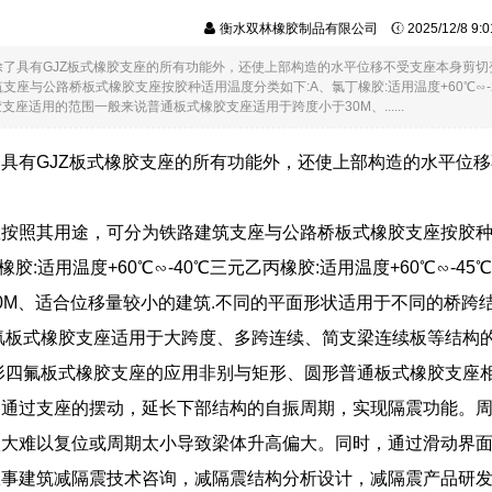
衡水双林橡胶制品有限公司
2025/12/8 9
除了具有GJZ板式橡胶支座的所有功能外，还使上部构造的水平位移不受支座本身剪
座与公路桥板式橡胶支座按胶种适用温度分类如下:A、氯丁橡胶:适用温度+60℃∽-25
橡胶支座适用的范围一般来说普通板式橡胶支座适用于跨度小于30M、......
具有GJZ板式橡胶支座的所有功能外，还使上部构造的水平位
按照其用途，可分为铁路建筑支座与公路桥板式橡胶支座按胶种适
天然橡胶:适用温度+60℃∽-40℃三元乙丙橡胶:适用温度+60℃
0M、适合位移量较小的建筑.不同的平面形状适用于不同的桥跨
氟板式橡胶支座适用于大跨度、多跨连续、简支梁连续板等结构的
形四氟板式橡胶支座的应用非别与矩形、圆形普通板式橡胶支座
通过支座的摆动，延长下部结构的自振周期，实现隔震功能。周
太大难以复位或周期太小导致梁体升高偏大。同时，通过滑动界
从事建筑减隔震技术咨询，减隔震结构分析设计，减隔震产品研