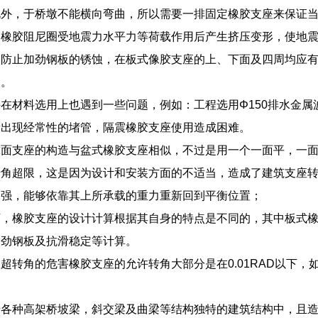
此外，于桥墩不能横向弯曲，所以需要一排固定橡胶支座来保证
的橡胶阻尼圈受地震力水平力等荷载作用后产生挤压变形，使地
为防止加劲钢板的锈蚀，在板式像胶支座的上、下面及四周均应
换。
在材料选用上也遇到一些问题，例如：工程选用Φ150排水金
段出现经常性的堵管，隔震橡胶支座使用造成困难。
球面支座的构造与盆式橡胶支座相似，不过是用一个一面平，一
转角超限，这是因为设计和安装方面的不适当，造成了建筑支座
力强，能够依靠其上所承载的重力重新回到平衡位置；
下，橡胶支座的设计计算根据其自身的特点是不同的，其中板式
加劲钢板及抗滑稳定等计算。
超转角的危害橡胶支座的允许转角大部分是在0.01RAD以下
各种高架桥坡梁，斜交梁及曲梁等结构独特的建筑结构中，且造