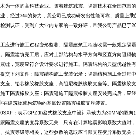
术为一体的高科技企业。随着建筑减震、隔震技术在全国范围的大
业，经过3年的努力，我公司已成功研发出性能可靠、质量上乘
检测认证，受到广大业内专家的一致好评，且我公司产品已于20
。
施工应进行施工过程变形监测。隔震建筑工程验收需一般规定隔
移。隔震建筑完工后，应对上部结构与水平方向和竖直方向阻碍
隔震缝，宽度应符合设计要求进行施工。隔震结构的典型优越性
应提交下列文件：隔震结构施工安装记录；隔震结构施工全过程
胶支座、铅芯橡胶橡胶支座，高阻尼橡胶橡胶支座等。隔震橡胶
施工隔震橡胶支座：隔震缝施工隔震橡胶支座安装完成后，应经
座在建筑物或构筑物的基底设置隔震橡胶支座装置。
II)30SXF：表示GPZ(II)盆式橡胶支座中设计承载力为30MN的
数跟隔震支座的变异系数无关，只有在计算地震影响系数大值时
度、抗震等级等相关，这些参数的选取应当跟支座变异系数无关