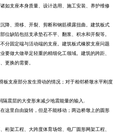
因诸如支座本身质量、设计选用、施工安装、养护维修
、沉降、滑移、开裂、剪断和钢筋裸露扭曲。建筑板式
石部位缺陷包括支承垫石不平、翻浆、积水和开裂等。
为不分固定端与活动端的支座。建筑板式橡胶支座问题
剂业要做大做举足轻重的精细化工领域。建筑的跨距、
护、更换的需要。
在滑板支座部分发生滑动的情况；对于相邻桥墩水平刚度
弱隔震层的大变形来减少地震能量的输入.
以在这里自由旋转，但是不能移动；两边桥墩上的圆形
廊、桁架工程、大跨度体育场馆、电厂圆形网架工程、