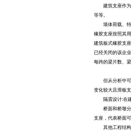
建筑支座作
等等。
墙体荷载、
橡胶支座按照其
建筑板式橡胶支
已经关闭的该企
每跨的梁片数、
但从分析中可
变化较大且滑板
隔震设计:在
桥面和桥墩
支座，代表桥面
其他工程结