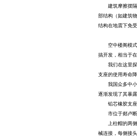
建筑摩擦摆
部结构（如建筑物
结构在地震下免
空中楼阁模式
搞开发，相当于
我们在这里
支座的使用寿命
我国众多中小
逐渐发现了其暴
铅芯橡胶支
市位于郯卢
上柱帽的两侧
械连接，每侧接头