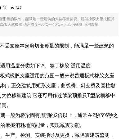
:01:31
247
切变形量的限制，能满足一些建筑的大位移量需要。建筑橡胶支座按照其
℃天然橡胶:适用温度+60℃∽-40℃三元乙丙橡胶:适用温度
移不受支座本身剪切变形量的限制，能满足一些建筑的
用温度分类如下:A、氯丁橡胶:适用温度
∽-45℃板式橡胶支座适用的范围一般来说普通板式橡胶支座
结构，正交建筑用矩形支座；曲线桥、斜交桥及圆柱墩
大位移量建筑.它还可用作连续梁顶推及T型梁横移中
相同。
期一般为桥梁固有周期的2倍以上，通常在2秒至6秒之
面的摩擦消耗地震能量，实现减震功能。
发、生产、检测、安装指导及更换，减隔震建筑监测，