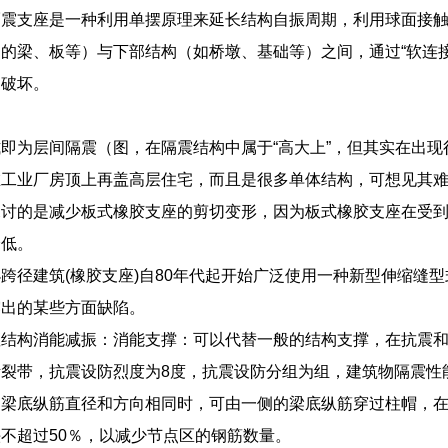
隔震支座是一种利用单摆原理来延长结构自振周期，利用球面接
的梁、板等）与下部结构（如桥墩、基础等）之间，通过“软连
受破坏。
即为层间隔震（图，在隔震结构中属于“高大上”，但其实在出
在工业厂房顶上再盖高层住宅，而且是很多单体结构，可想见其
探讨的是减少板式橡胶支座的剪切变形，因为板式橡胶支座在受
降低。
跨径建筑(橡胶支座)自80年代起开始广泛使用一种新型伸缩缝型
露出的某些方面缺陷。
座结构消能减振：消能支撑：可以代替一般的结构支撑，在抗震
断裂带，抗震设防烈度为8度，抗震设防分组为组，建筑物隔震性
梁底纵筋直径和方向相同时，可由一侧的梁底纵筋穿过柱帽，在受
不超过50％，以减少节点区的钢筋数量。