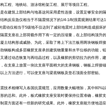
结构工程、地铁站、游泳馆桁架工程、展厅等项目工程。
术是在建筑上部结构与地基这间采用柔性连接，设置足够安全的
构反应急仅相当于不隔震情况下的1/4-1/8(强震观测结果可达1
的震动仅相当于5级地不仅达到了减轻地震对上部结构造成损坏
的隔震支座在上部荷载作用下有一定的压缩量，在上部结构顶升
混凝土结构形成威胁。为此，采取了将上下法兰板用两块钢板焊
加劲钢板构成多层橡胶支座承担建筑物重量和水平位移的功能，
芯又通过动态恢复与再结晶过程，以及橡胶的剪切拉力的作用，
前，在支座上放置一块比支座平面稍大的支承钢板，钢板上焊接
按以上方法进行，可以使支座与梁底钢板及垫石顶面全部密贴。
震技术相继写入各国抗震规范，应用数量大幅增加，其中80%
变形的总和。此外，板式橡胶支座安装时要保持位置准确，橡胶
在制震方面还有一些新的研究成果。此外，橡胶支座能方便地适