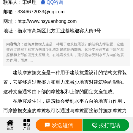
联系人：宋经理
QQ咨询
邮箱：3346672033@qq.com
网址：
http://www.hsyuanhong.com
地址：衡水市高新区北方工业基地迎宾大街9号
内容简介：
建筑摩擦摆支座是一种用于建筑抗震设计的结构支撑装置，它能
够通过摩擦力和重力来减少地震对建筑物的影响。这种支座通常由下部的摩
擦板和上部的固定支座组成。在地震发生时，建筑物会受到水平方向的地震
力作用，而摩......
建筑摩擦摆支座是一种用于建筑抗震设计的结构支撑装
置，它能够通过摩擦力和重力来减少地震对建筑物的影响。
这种支座通常由下部的摩擦板和上部的固定支座组成。
在地震发生时，建筑物会受到水平方向的地震力作用，
而摩擦摆支座的摩擦板可以通过与摩擦面接触并施加摩擦力
的方式，将地震能量转化为摩擦热。摩擦力的产生和摩擦热
发送短信
拨打电话
首页
产品
的消耗可以减缓建筑物的振动，从而降低地震对建筑物的破