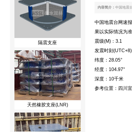
内容简介：
中国地震台网
中国地震台网速报：2
果以实际情况为
震级(M)：3.1
隔震支座
发震时刻(UTC+8)：2
纬度：28.05°
经度：104.97°
深度：10千米
参考位置：四川
天然橡胶支座(LNR)