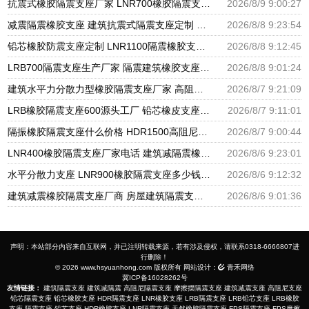
抗震式橡胶隔震支座厂家 LNR700橡胶隔震支座多少钱 建筑天然橡胶隔震支座LNR900
2026/8/9 9:00:27
减震隔震橡胶支座 建筑抗震式隔震支座定制 减震隔震橡胶支座多少钱
2026/8/8 9:23:54
铅芯橡胶防震支座定制 LNR1100隔震橡胶支座生产厂家 LRB橡胶隔震支座源头工厂
2026/8/8 9:12:45
LRB700隔震支座生产厂家 隔震建筑橡胶支座多少钱 建筑橡胶隔震减震支座生产厂家
2026/8/8 9:01:24
建筑水平力分散力型橡胶隔震支座厂家 高阻尼减隔震橡胶支座 LRB300橡胶隔震支座厂家电话
2026/8/7 9:21:09
LRB橡胶隔震支座600源头工厂 铅芯橡皮支座生产厂家 建筑橡胶抗震支座厂商生产厂家
2026/8/7 9:11:01
隔振橡胶隔震支座什么价格 HDR1500高阻尼支座厂家 LNR水平分散形隔震支座源头工厂
2026/8/7 9:00:44
LNR400橡胶隔震支座厂家电话 建筑减隔震橡胶支座什么价格 天然橡胶隔震支座LNR900源头工厂
2026/8/6 9:23:01
水平分散力支座 LNR900橡胶隔震支座多少钱 建筑橡胶抗震支座厂家
2026/8/6 9:12:32
建筑减震橡胶隔震支座厂商 房屋建筑隔震支座什么价格 房屋建筑抗震橡胶隔震支座
2026/8/6 9:01:36
声明：本站部分内容来自互联网，并已注明转载来源，若有涉及侵权，请联系0318-6666807进
行删除！
© 2026 www.hsyuanhong.com 版权所有 网站设计：
青禾网络
冀ICP备16028262号
友情链接：
建筑隔震支座
建筑减隔震
高阻尼隔震支座
摩擦摆隔震支座
建筑减震支座
高阻尼支座
铅芯隔震支座
铅芯橡胶支座
HDR隔震支座
LNR橡胶支座
LRB隔震支座
LRB铅芯支座
LRB橡胶
支座
隔震支座
铅芯支座
HDR橡胶支座
LNR隔震支座
天然橡胶隔震支座
FPS隔震支座
FPS摩擦