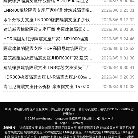
隔振橡胶隔震支座什么价格 HDR1500高阻尼支座厂家 LNR水平分散形隔震支座源头工厂
2026/8/7 9:00:44
LNR400橡胶隔震支座厂家电话 建筑减隔震橡胶支座什么价格 天然橡胶隔震支座LNR900源头工厂
2026/8/6 9:23:01
水平分散力支座 LNR900橡胶隔震支座多少钱 建筑橡胶抗震支座厂家
2026/8/6 9:12:32
建筑减震橡胶隔震支座厂商 房屋建筑隔震支座什么价格 房屋建筑抗震橡胶隔震支座
2026/8/6 9:01:36
HDR高阻尼矩形隔震支座厂家 LNR1000隔震橡胶支座 LRB隔震支座800
2026/8/5 9:24:46
隔震建筑的隔震支座 HDR高阻尼建筑隔震支座 LNR1300橡胶隔震支座
2026/8/5 9:12:52
建筑高阻尼橡胶隔震支座JHDR600厂家 建筑隔振支座源头工厂 LNR700建筑隔震支座生产加工
2026/8/5 9:01:36
建筑橡胶建筑隔震支座 LRB铅芯支座源头工厂 高阻尼隔震支座支座生产厂家
2026/8/4 9:30:41
HDR900橡胶隔震支座 LNR隔震支座1400生产厂家 LNR1200天然隔震支座生产厂家
2026/8/4 9:20:09
高阻尼抗震支座什么价格 摩擦摆支座-15.0ZX支座的生产厂家 建筑橡胶减隔震支座源头工厂
2026/8/4 9:10:08
声明：本站部分内容来自互联网，并已注明转载来源，若有涉及侵权，请联系0318-6666807进
行删除！
© 2026 www.hsyuanhong.com 版权所有 网站设计：
青禾网络
冀ICP备16028262号
友情链接：
建筑隔震支座
建筑减隔震
高阻尼隔震支座
摩擦摆隔震支座
建筑减震支座
高阻尼支座
铅芯隔震支座
铅芯橡胶支座
HDR隔震支座
LNR橡胶支座
LRB隔震支座
LRB铅芯支座
LRB橡胶
支座
隔震支座
铅芯支座
HDR橡胶支座
LNR隔震支座
天然橡胶隔震支座
FPS隔震支座
FPS摩擦