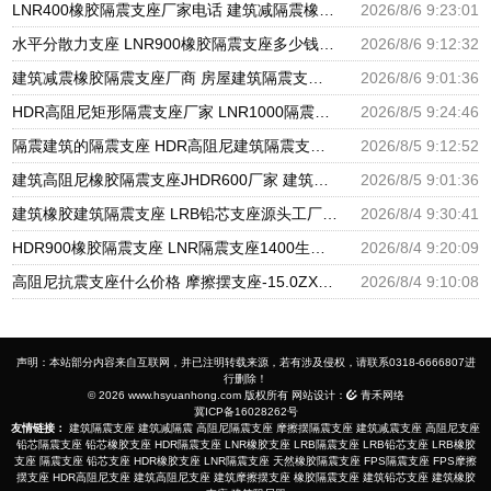
LNR400橡胶隔震支座厂家电话 建筑减隔震橡胶支座什么价格 天然橡胶隔震支座LNR900源头工厂
2026/8/6 9:23:01
水平分散力支座 LNR900橡胶隔震支座多少钱 建筑橡胶抗震支座厂家
2026/8/6 9:12:32
建筑减震橡胶隔震支座厂商 房屋建筑隔震支座什么价格 房屋建筑抗震橡胶隔震支座
2026/8/6 9:01:36
HDR高阻尼矩形隔震支座厂家 LNR1000隔震橡胶支座 LRB隔震支座800
2026/8/5 9:24:46
隔震建筑的隔震支座 HDR高阻尼建筑隔震支座 LNR1300橡胶隔震支座
2026/8/5 9:12:52
建筑高阻尼橡胶隔震支座JHDR600厂家 建筑隔振支座源头工厂 LNR700建筑隔震支座生产加工
2026/8/5 9:01:36
建筑橡胶建筑隔震支座 LRB铅芯支座源头工厂 高阻尼隔震支座支座生产厂家
2026/8/4 9:30:41
HDR900橡胶隔震支座 LNR隔震支座1400生产厂家 LNR1200天然隔震支座生产厂家
2026/8/4 9:20:09
高阻尼抗震支座什么价格 摩擦摆支座-15.0ZX支座的生产厂家 建筑橡胶减隔震支座源头工厂
2026/8/4 9:10:08
声明：本站部分内容来自互联网，并已注明转载来源，若有涉及侵权，请联系0318-6666807进
行删除！
© 2026 www.hsyuanhong.com 版权所有 网站设计：
青禾网络
冀ICP备16028262号
友情链接：
建筑隔震支座
建筑减隔震
高阻尼隔震支座
摩擦摆隔震支座
建筑减震支座
高阻尼支座
铅芯隔震支座
铅芯橡胶支座
HDR隔震支座
LNR橡胶支座
LRB隔震支座
LRB铅芯支座
LRB橡胶
支座
隔震支座
铅芯支座
HDR橡胶支座
LNR隔震支座
天然橡胶隔震支座
FPS隔震支座
FPS摩擦
摆支座
HDR高阻尼支座
建筑高阻尼支座
建筑摩擦摆支座
橡胶隔震支座
建筑铅芯支座
建筑橡胶