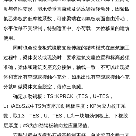
度与弹性变形，能承受垂直荷载及适应梁端转动外，因聚四
氟乙烯板的低摩擦系数，可使梁端在四氟板表面自由滑动，
水平位移不受限制，特别适宜中、小荷载、大位移量的建筑
使用。
同时也会改变板式橡胶支座传统的结构模式在建筑施工
过程中，梁体安装或现浇时，要求建筑支座位置和标高必须
准确，梁体和建筑支座充分接触，轴线一致，不可以出现梁
体和支座有空隙或接触不充分，如果出现有空隙或接触不充
分就叫做梁体支座脱空，俗称三条腿。
确定加劲钢板：TS=KPRCK（TES，U+TES，
L）/AEσS式中TS为支座加劲钢板厚度；KP为应力校正系
数，取1.3；TES，U、TES，L为一块加劲钢板上、下橡胶
层厚度；σS为加劲钢板轴向拉应里限值。
安装过程中支撑垫石标高控制不好，单片梁四个受力支