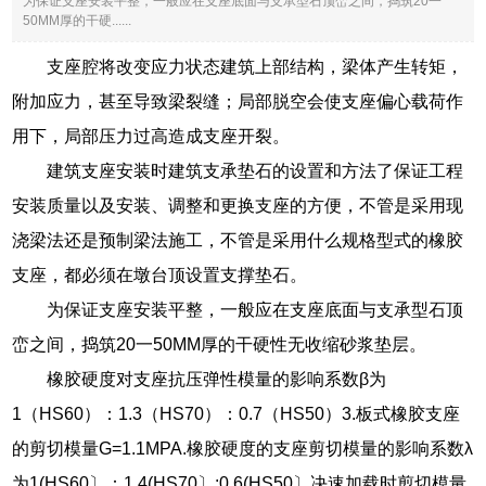
为保证支座安装平整，一般应在支座底面与支承型石顶峦之间，捣筑20一
50MM厚的干硬......
支座腔将改变应力状态建筑上部结构，梁体产生转矩，
附加应力，甚至导致梁裂缝；局部脱空会使支座偏心载荷作
用下，局部压力过高造成支座开裂。
建筑支座安装时建筑支承垫石的设置和方法了保证工程
安装质量以及安装、调整和更换支座的方便，不管是采用现
浇梁法还是预制梁法施工，不管是采用什么规格型式的橡胶
支座，都必须在墩台顶设置支撑垫石。
为保证支座安装平整，一般应在支座底面与支承型石顶
峦之间，捣筑20一50MM厚的干硬性无收缩砂浆垫层。
橡胶硬度对支座抗压弹性模量的影响系数β为
1（HS60）：1.3（HS70）：0.7（HS50）3.板式橡胶支座
的剪切模量G=1.1MPA.橡胶硬度的支座剪切模量的影响系数λ
为1(HS60〕：1.4(HS70〕:0.6(HS50〕决速加载时剪切模量