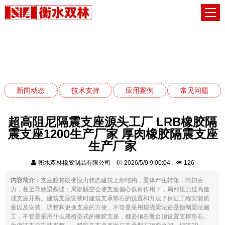
常见问题
网站首页
常见问题
新闻动态
技术支持
应用案例
常见问题
超高阻尼隔震支座源头工厂 LRB橡胶隔
震支座1200生产厂家 厚肉橡胶隔震支座
生产厂家
衡水双林橡胶制品有限公司
2026/5/9 9:00:04
126
内容简介：
支座腔将改变应力状态建筑上部结构，梁体产生转矩，附加应
力，甚至导致梁裂缝；局部脱空会使支座偏心载荷作用下，局部压力过高造
成支座开裂。建筑支座安装时建筑支承垫石的设置和方法了保证工程安装质
量以及安装、调整和更换支座的方便，不管是采用现浇梁法还是预制梁法施
工，不管是采用什么规格型式的橡胶支座，都必须在墩台顶设置支撑垫石。