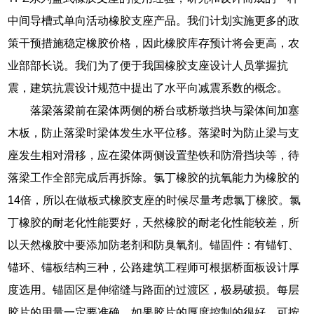
中间导槽式单向活动橡胶支座产品。我们计划实施更多的政
策干预措施稳定橡胶价格，因此橡胶库存预计将会更高，农
业部部长说。我们为了便于我国橡胶支座设计人员掌握抗
震，建筑抗震设计规范中提出了水平向减震系数的概念。
落梁落梁前在梁体两侧的桥台或桥墩挡块与梁体间加塞
木板，防止落梁时梁体发生水平位移。落梁时为防止梁与支
座发生相对滑移，应在梁体两侧设置垫铁和防滑挡块等，待
落梁工作全部完成后再拆除。氯丁橡胶的抗氧能力为橡胶的
14倍，所以在做板式橡胶支座的时候尽量考虑氯丁橡胶。氯
丁橡胶的耐老化性能要好，天然橡胶的耐老化性能较差，所
以天然橡胶中要添加防老剂和防臭氧剂。锚固件：有锚钉、
锚环、锚板结构三种，公路建筑工程师可根据桥面板设计厚
度选用。锚固区是伸缩缝与路面的过渡区，极易破损。每层
胶片的用量一定要准确，如果胶片的厚度控制的很好，可按