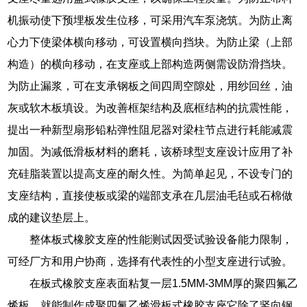
机振动使下预埋板发生位移，可采用汽车泵浇筑。为防止离
心力下使梁体横向移动，可设置横向挡块。为防止梁（上部
构造）的横向移动，在支座或上部构造两侧需设防滑挡块。
为防止漏浆，可在支承钢板之间四周空隙处，用纱回丝，油
灰或软木板填设。为改善框架结构及底框结构的抗震性能，
提出一种新型扇形铅粘弹性阻尼器对梁柱节点进行耗能减震
加固。为减低滑板材料的磨耗，该桥球型支座设计应用了补
充硅脂装置以提高支座的耐久性。为简单起见，不设专门的
支座结构，直接使板或梁的端部支承在几层油毛毡或石棉做
成的建议垫层上。
整体板式橡胶支座的性能测试因受试验设备能力限制，
可经厂方和用户协商，选择有代表性的小型支座进行试验。
在板式橡胶支座表面粘复一层1.5MM-3MM厚的聚四氟乙
烯板，就能制作成聚四氟乙烯滑板式橡胶支座它除了竖向钢