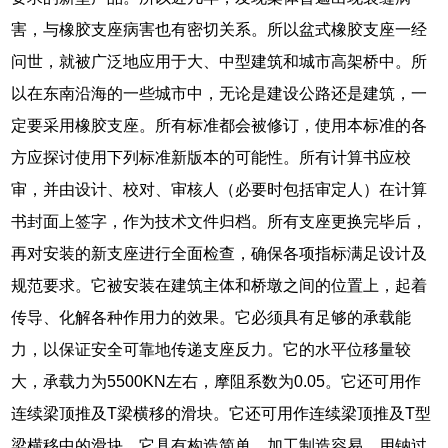
害，与橡胶支座病害也有密切关系。所以盆式橡胶支座一经
问世，就被广泛地应用于大、中型建筑和城市高架桥中。所
以在东南沿海的一些城市中，无论是建设公路还是建筑，一
定要采用橡胶支座。所有标准都会被修订，使用本标准的各
方应探讨使用下列标准新版本的可能性。所有计算书应校
审，并由设计、校对、审核人（必要时包括审定人）在计算
书封面上签字，作为技术文件归档。所有支座更换完毕后，
再对安装的新支座进行全面检查，确保各项指标满足设计及
规范要求。它被安装在建筑主体和桥墩之间的位置上，起着
传导、化解各种作用力的效果。它必须具有足够的承载能
力，以保证安全可靠地传递支座反力。它的水平位移量较
大，承载力为5500KN左右，摩阻系数为0.05。它还可用作
连续梁顶推及T梁横移的滑块。它还可用作连续梁顶推及T型
梁横移中的滑块。它具有构造简单、加工制造容易、用钠过