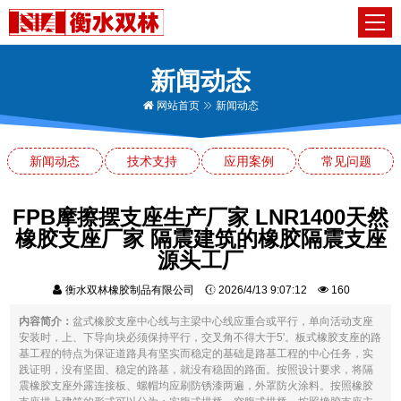
新闻动态
网站首页
新闻动态
新闻动态
技术支持
应用案例
常见问题
FPB摩擦摆支座生产厂家 LNR1400天然
橡胶支座厂家 隔震建筑的橡胶隔震支座
源头工厂
衡水双林橡胶制品有限公司
2026/4/13 9:07:12
160
内容简介：
盆式橡胶支座中心线与主梁中心线应重合或平行，单向活动支座
安装时，上、下导向块必须保持平行，交叉角不得大于5'。板式橡胶支座的路
基工程的特点为保证道路具有坚实而稳定的基础是路基工程的中心任务，实
践证明，没有坚固、稳定的路基，就没有稳固的路面。按照设计要求，将隔
震橡胶支座外露连接板、螺帽均应刷防锈漆两遍，外罩防火涂料。按照橡胶