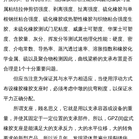
属粘结拉伸剪切强度、剥离强度、扯离强度、硫化橡胶与单
根钢丝粘合强度、硫化橡胶或热塑性橡胶与织物粘合强度生
胶、未硫化橡胶测试门尼粘度、威廉士可塑度、华莱士可塑
度、含胶量、灰分、挥发分等测试其他理化性能：硬度、密
度、介电常数、导热率、蒸汽透过速率、溶胀指数和橡胶化
学金属、硫以及聚合物检测因此，曲线梁桥的支承布置是否
合理是1个十分重要问题。
但应当注意为保证其与水平力相适应，当使用浮动方式
布设橡胶橡胶支座时，必须考虑中墩的抗弯刚度，以保证水
平力正确分配。
所谓支座，顾名思义，它就是用以支承容器或设备的重
量，并使其固定于一定位置的支承部件。所以，GPZ(II)盆式
橡胶支座是能满足大的支承反力，大的水平位移，大的转角
要求的新型产品。所以近几年，发现梁体普遍出现裂缝病