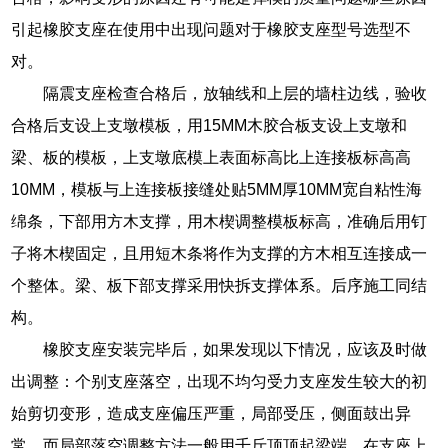
引起橡胶支座在使用中出现问题对于橡胶支座型号选型不
对。
隔震支座检查合格后，放轴线和上层的墙柱边线，验收
合格后支设上支墩模板，用15MM木胶合板支设上支墩和
梁、板的模板，上支墩底模上表面标高比上连接板标高高
10MM，模板与上连接板接缝处贴5MM厚10MM宽自粘性海
绵条，下部用方木支撑，用木楔调整模板标高，准确后用钉
子将木楔固定，且用短木条将作为支撑的方木相互连接成一
个整体。梁、板下部支撑采用快拆支撑体系。后序施工同结
构。
橡胶支座安装完毕后，如果发现以下情况，应该及时做
出调整：个别支座落空，出现不均匀受力支座发生较大的初
始剪切变形，造成支座偏压严重，局部受压，侧面鼓出异
常，而局部落空调整方法一般用千斤顶顶起梁端，在支座上