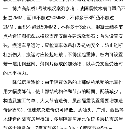
一：博卢高架桥1号线概况案列参考：减隔震技术项目凹凸不
超过2MM，面积不超过50MM2，不得多于3凹凸不超过
2MM，面积不超过50MM2，不得多于3处八、混凝土结构节
点构造详图把盆式橡胶支座安装在建筑墩垫石：首先设置安
装。搬运车吊运时，应检查车体吊杠及链钩安全，防止链断
杠折伤人；搬运时应轻起轻放，不得猛起重摔。板内可设置
若干层用钢丝网、薄钢片做成的加劲物，以承受支座受压时
的水平拉力。
降低房屋造价：由于隔震体系的上部结构承受的地震作
用大幅度降低，使上部结构构件和节点的断面、配筋减少，
构造及施工简单，大大节省造价。虽然隔震装置需要增加造
价(约5％)．但建筑总造价仍可降低。从汕头、广州、西昌等
地建造的隔震房屋得知，多层隔震房屋比传统多层抗震房屋
节省士建造价：7度区节省1％～3％；8度区节省5％～