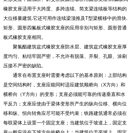
橡胶支座适用于大跨度、多跨连续、简支梁连续板等结构的
大位移量建筑.它还可用作连续梁顶推及T型梁横移中的滑块.
矩形、圆形四氟板式橡胶支座的应用非别与矩形、圆形普通
板式橡胶支座相同。
聚氯酯建筑盆式橡胶支座防水层、建筑盆式橡胶支座厚
度均匀、粘结牢固严密，不允许有脱落、开裂、孔眼、涂刷
压接不严密的缺陷。
通常在布置支座时需要考虑以下的基本原则：上部结构
是空间结构时，支座应能同时适应建筑顺桥向（X方向）和
横桥向（Y方向）的变形；支座必须能可靠的传递垂直和水
平反力；支座应使由于梁体变形所产生的纵向位移、横向位
移和纵、恒向转角应尽可能不受约束；铁路建筑通常必须在
每联梁体上设置一个固定支座；当建筑位于坡道上，固定支
座一般应设在下坡方向的桥台上；当建筑位于平坡上，固定